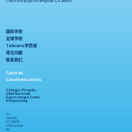
Casvi
学校是由
Eurolenguas S.A.
拥有的
国际学校
足球学校
Talkiens学西语
常见问题
联系我们
Casvi.es
Casvitrescantos
Colegio Privado
Internacional
Eurocolegio Casvi
Villaviciosa
Av.
Castilla,
27, 28670
Villaviciosa
de