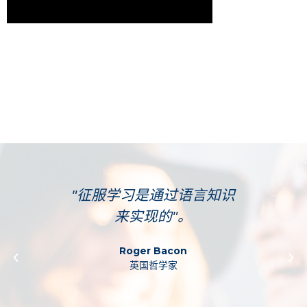
仅是
"征服学习是通过语言知识
"在
词汇，
来实现的"。
学
事物的
具，
Roger Bacon
英国哲学家