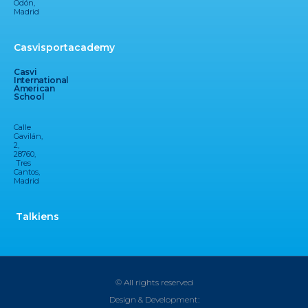
Odón,
Madrid
Casvisportacademy
Casvi
International
American
School
Calle
Gavilán,
2,
28760,
Tres
Cantos,
Madrid
Talkiens
© All rights reserved
Design & Development: